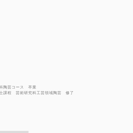
学科陶芸コース 卒業
修士課程 芸術研究科工芸領域陶芸 修了