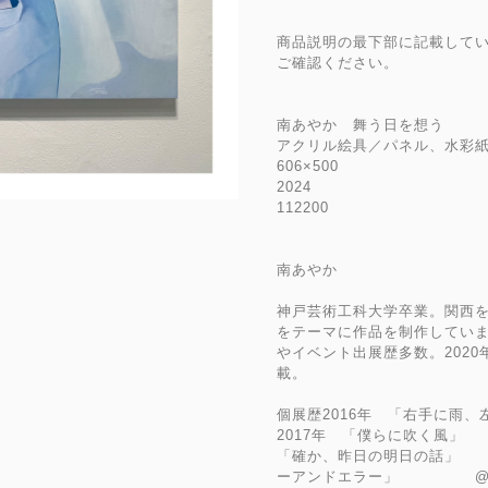
商品説明の最下部に記載してい
ご確認ください。
南あやか 舞う日を想う
アクリル絵具／パネル、水
606×500
2024
112200
南あやか
神戸芸術工科大学卒業。関西
をテーマに作品を制作していま
やイベント出展歴多数。2020年『I
載。
個展歴2016年 「右手に
2017年 「僕らに吹く風
「確か、昨日の明日の話」 
ーアンドエラー」 @k