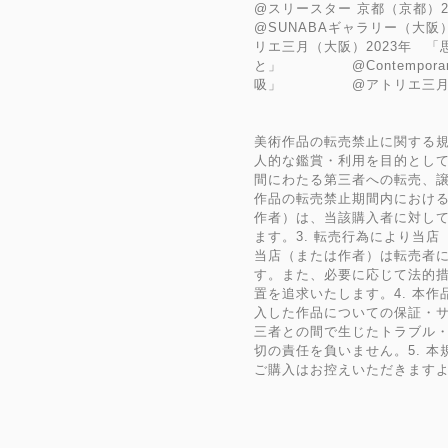
@スリースター 京都（京
@SUNABAギャラリー（
リエ三月（大阪）2023年 
と」 @Contempor
吸」 @アトリエ三月
美術作品の転売禁止に関する規
人的な鑑賞・利用を目的として
間にわたる第三者への転売、譲
作品の転売禁止期間内におけ
作者）は、当該購入者に対し
ます。3. 転売行為により当
当店（または作者）は転売者
す。また、必要に応じて法的
置を追求いたします。4. 本
入した作品についての保証・
三者との間で生じたトラブル
切の責任を負いません。5. 
ご購入はお控えいただきます