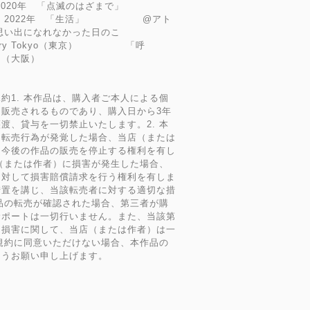
都）2020年 「点滅のはざまで」
大阪）2022年 「生活」 @アト
「思い出になれなかった日のこ
ary Tokyo（東京） 「呼
（大阪）
約1. 本作品は、購入者ご本人による個
販売されるものであり、購入日から3年
渡、貸与を一切禁止いたします。2. 本
る転売行為が発覚した場合、当店（または
て今後の作品の販売を停止する権利を有し
店（または作者）に損害が発生した場合、
に対して損害賠償請求を行う権利を有しま
措置を講じ、当該転売者に対する適切な措
作品の転売が確認された場合、第三者が購
サポートは一切行いません。また、当該第
・損害に関して、当店（または作者）は一
本規約に同意いただけない場合、本作品の
ようお願い申し上げます。