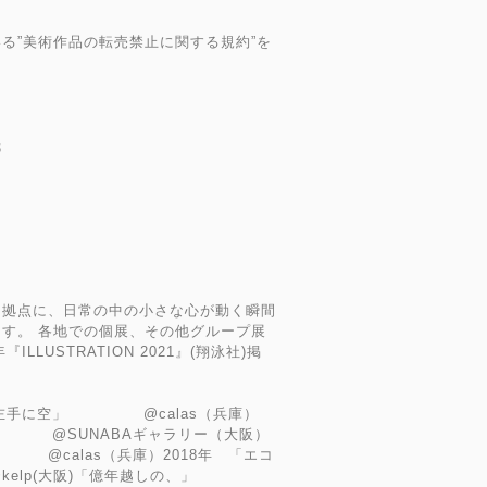
る”美術作品の転売禁止に関する規約”を
彩紙
を拠点に、日常の中の小さな心が動く瞬間
す。 各地での個展、その他グループ展
LLUSTRATION 2021』(翔泳社)掲
雨、左手に空」 @calas（兵庫）
」 @SUNABAギャラリー（大阪）
@calas（兵庫）2018年 「エコ
elp(大阪)「億年越しの、」