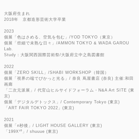
大阪府生まれ
2018年 京都造形芸術大学卒業
2023
個展「色はさめる、空気を包む」/YOD TOKYO（東京）
個展「些細で未熟な日々」/AMMON TOKYO & WADA GAROU
Lab.
Study：大阪関西国際芸術祭/大阪府立中之島図書館
2022
個展「ZERO SKILL」/SHABI WORKSHOP（韓国）
個展「視界の端でぴかっと光る」/ 奈良 蔦屋書店 (奈良) 主催:和田
画廊
「二次元派展」/ 代官山ヒルサイドフォーラム・N&A Art SITE (東
京)
個展「デジタルデトックス」/ Contemporary Tokyo (東京)
「ART FAIR TOKYO 2022」(東京)
2021
個展「n秒後」/ LIGHT HOUSE GALLERY (東京)
「199X¹⁰」/ shuuue (東京)