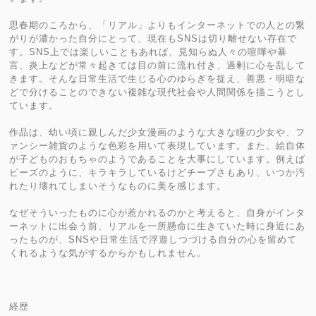
思春期のころから、「リアル」よりもインターネットでの人との繋
がりが濃かった自分にとって、現在もSNSは切り離せない存在で
す。SNS上では楽しいこともあれば、見知らぬ人々の喧嘩や暴
言、炎上などが常々起きては目の前に流れ付き、過剰に心を乱して
きます。そんな日常生活で生じる心のゆらぎを捉え、善悪・明暗な
どで分けることのできない複雑な現代社会や人間関係を描こうとし
ています。
作品は、幼い頃に親しんだ少女漫画のような大きな瞳の少女や、フ
ァンシー雑貨のような色彩を用いて表現しています。また、絵自体
が子どものおもちゃのようであることを大事にしています。例えば
ビーズのように、キラキラしているけどチープさもあり、いつか汚
れたり壊れてしまいそうなものに美を感じます。
なぜそういったものに心が惹かれるのかと考えると、自身がインタ
ーネットに出会う前、リアルを一所懸命に生きていた時に身近にあ
ったものが、SNSや日常生活で浮遊しつづける自分の心を留めて
くれるような気がするからかもしれません。
経歴