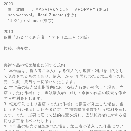
2020
「青、波間。」/ MASATAKA CONTEMPORARY (東京)
「neo wassyoi」Hidari Zingaro (東京)
「199X⁹」/ shuuue (東京)
2019
個展「わるだくみ会議」/ アトリエ三月 (大阪)
抜粋。他多数。
美術作品の転売禁止に関する規約
1. 本作品は、購入者ご本人による個人的な鑑賞・利用を目的とし
て販売されるものであり、購入日から3年間にわたる第三者への転
売、譲渡、貸与を一切禁止いたします。
2. 本作品の転売禁止期間内における転売行為が発覚した場合、当
店（または作者）は、当該購入者に対して今後の作品の販売を停止
する権利を有します。
3. 転売行為により当店（または作者）に損害が発生した場合、当
店（または作者）は転売者に対して損害賠償請求を行う権利を有し
ます。また、必要に応じて法的措置を講じ、当該転売者に対する適
切な措置を追求いたします。
4. 本作品の転売が確認された場合、第三者が購入した作品につい