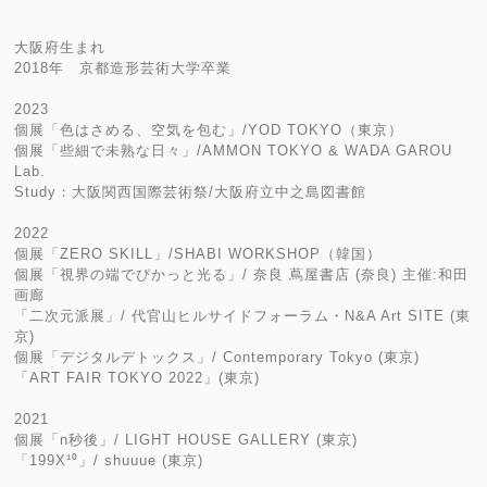
大阪府生まれ
2018年 京都造形芸術大学卒業
2023
個展「色はさめる、空気を包む」/YOD TOKYO（東京）
個展「些細で未熟な日々」/AMMON TOKYO & WADA GAROU
Lab.
Study：大阪関西国際芸術祭/大阪府立中之島図書館
2022
個展「ZERO SKILL」/SHABI WORKSHOP（韓国）
個展「視界の端でぴかっと光る」/ 奈良 蔦屋書店 (奈良) 主催:和田
画廊
「二次元派展」/ 代官山ヒルサイドフォーラム・N&A Art SITE (東
京)
個展「デジタルデトックス」/ Contemporary Tokyo (東京)
「ART FAIR TOKYO 2022」(東京)
2021
個展「n秒後」/ LIGHT HOUSE GALLERY (東京)
「199X¹⁰」/ shuuue (東京)