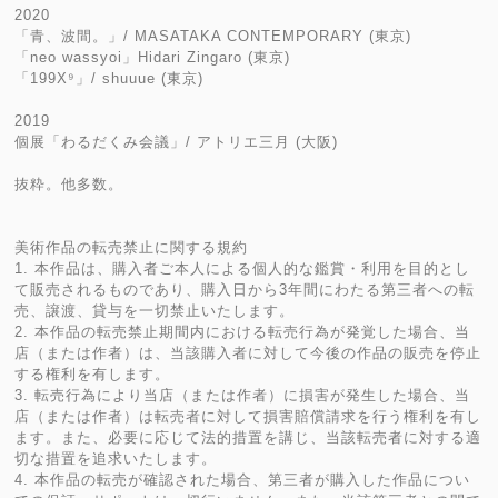
2020
「青、波間。」/ MASATAKA CONTEMPORARY (東京)
「neo wassyoi」Hidari Zingaro (東京)
「199X⁹」/ shuuue (東京)
2019
個展「わるだくみ会議」/ アトリエ三月 (大阪)
抜粋。他多数。
美術作品の転売禁止に関する規約
1. 本作品は、購入者ご本人による個人的な鑑賞・利用を目的とし
て販売されるものであり、購入日から3年間にわたる第三者への転
売、譲渡、貸与を一切禁止いたします。
2. 本作品の転売禁止期間内における転売行為が発覚した場合、当
店（または作者）は、当該購入者に対して今後の作品の販売を停止
する権利を有します。
3. 転売行為により当店（または作者）に損害が発生した場合、当
店（または作者）は転売者に対して損害賠償請求を行う権利を有し
ます。また、必要に応じて法的措置を講じ、当該転売者に対する適
切な措置を追求いたします。
4. 本作品の転売が確認された場合、第三者が購入した作品につい