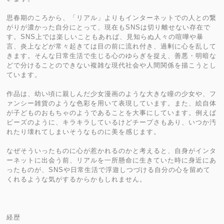
思春期のころから、「リアル」よりもインターネットでの人との繋
がりが濃かった自分にとって、現在もSNSは切り離せない存在で
す。SNS上では楽しいこともあれば、見知らぬ人々の喧嘩や暴
言、炎上などが常々起きては目の前に流れ付き、過剰に心を乱して
きます。そんな日常生活で生じる心のゆらぎを捉え、善悪・明暗な
どで分けることのできない複雑な現代社会や人間関係を描こうとし
ています。
作品は、幼い頃に親しんだ少女漫画のような大きな瞳の少女や、フ
ァンシー雑貨のような色彩を用いて表現しています。また、絵自体
が子どものおもちゃのようであることを大事にしています。例えば
ビーズのように、キラキラしているけどチープさもあり、いつか汚
れたり壊れてしまいそうなものに美を感じます。
なぜそういったものに心が惹かれるのかと考えると、自身がインタ
ーネットに出会う前、リアルを一所懸命に生きていた時に身近にあ
ったものが、SNSや日常生活で浮遊しつづける自分の心を留めて
くれるような気がするからかもしれません。
経歴