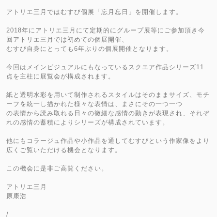
アトリエ三月ではむすび個展「忘月忘日」を開催します。
2018年にアトリエ三月にて定期的にグループ展等にご参加頂き今
回アトリエ三月では初めての個展開催、
むすび自身にとっても6年ぶりの個展開催となります。
今回はメインビジュアルにもなっているスクエア作品シリーズ11
点を主柱に展覧会が構成されます。
紙と透明水彩を用いて制作されるスタイルはそのままサイズ、モチ
ーフを統一し描かれた様々な表情は、まさにその一つ一つ
の表情から読み取れる日々の微細な感情の動きが表現され、それぞ
れの感情の蓄積によりシリーズが構成されています。
他にもコラージュ作品や小作品を通してむすびという作家像をより
広くご覧いただける機会となります。
この機会に是非ご高覧ください。
アトリエ三月
原康浩
/