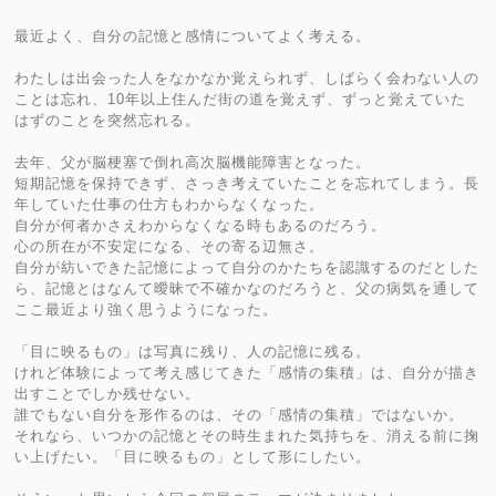
最近よく、自分の記憶と感情についてよく考える。
わたしは出会った人をなかなか覚えられず、しばらく会わない人の
ことは忘れ、10年以上住んだ街の道を覚えず、ずっと覚えていた
はずのことを突然忘れる。
去年、父が脳梗塞で倒れ高次脳機能障害となった。
短期記憶を保持できず、さっき考えていたことを忘れてしまう。長
年していた仕事の仕方もわからなくなった。
自分が何者かさえわからなくなる時もあるのだろう。
心の所在が不安定になる、その寄る辺無さ。
自分が紡いできた記憶によって自分のかたちを認識するのだとした
ら、記憶とはなんて曖昧で不確かなのだろうと、父の病気を通して
ここ最近より強く思うようになった。
「目に映るもの」は写真に残り、人の記憶に残る。
けれど体験によって考え感じてきた「感情の集積」は、自分が描き
出すことでしか残せない。
誰でもない自分を形作るのは、その「感情の集積」ではないか。
それなら、いつかの記憶とその時生まれた気持ちを、消える前に掬
い上げたい。「目に映るもの」として形にしたい。