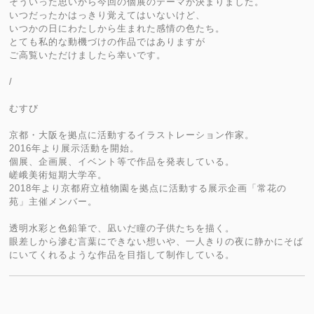
そういった思いから今回の個展のテーマが決まりました。
いつだったかはっきり覚えてはいないけど、
いつかの日にわたしから生まれた感情の色たち。
とても私的な動機づけの作品ではありますが
ご高覧いただけましたら幸いです。
/
むすび
京都・大阪を拠点に活動するイラストレーション作家。
2016年より展示活動を開始。
個展、企画展、イベント等で作品を発表している。
嵯峨美術短期大学卒。
2018年より京都府立植物園を拠点に活動する展示企画「常花の
苑」主催メンバー。
透明水彩と色鉛筆で、凪いだ瞳の子供たちを描く。
眼差しから滲む言葉にできない想いや、一人きりの夜に静かにそば
にいてくれるような作品を目指して制作している。