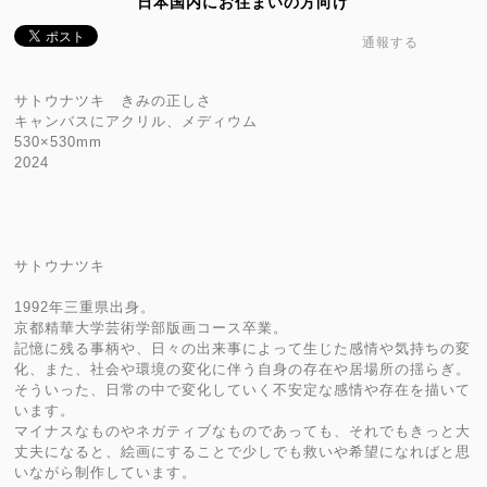
日本国内にお住まいの方向け
通報する
サトウナツキ きみの正しさ
キャンバスにアクリル、メディウム
530×530mm
2024
サトウナツキ
1992年三重県出身。
京都精華大学芸術学部版画コース卒業。
記憶に残る事柄や、日々の出来事によって生じた感情や気持ちの変
化、また、社会や環境の変化に伴う自身の存在や居場所の揺らぎ。
そういった、日常の中で変化していく不安定な感情や存在を描いて
います。
マイナスなものやネガティブなものであっても、それでもきっと大
丈夫になると、絵画にすることで少しでも救いや希望になればと思
いながら制作しています。