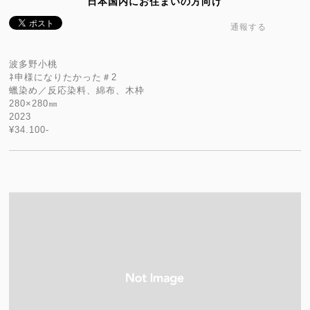
日本国内にお住まいの方向け
通報する
波多野小桃
ﾈ申様になりたかった＃2
蠟染め／反応染料、綿布、木枠
280×280㎜
2023
¥34.100-