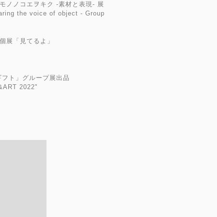
ERY モノノコエヲキク -素材と表現- 展
ring the voice of object - Group
RY 個展「見てるよ」
「ギフト」グループ展出品
&ART 2022"