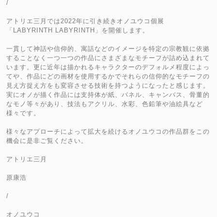
/
アトリエ三月では2022年に引き続きオノユウコ個展
「LABYRINTH LABYRINTH」を開催します。
一貫して神話や信仰的、寓話などのイメージを特定の宗教観に依拠
することなく一つ一つの作品にさまざまなモチーフが詰め込まれて
います。更に近年は描かれるキャラクターのデフォルメ程度によっ
てや、作品にどの画材を使用するかでそれらの信仰的なモチーフの
見え方捉え方をも変容させる技術を持つようになったと感じます。
実にオノが描く作品には支持体が紙、パネル、キャンバス、骨董的
なモノ等々があり、技法もアクリル、水彩、色鉛筆や油絵具など
様々です。
様々なアプローチによって拡大を続けるオノユウコの作品群をこの
機会に是非ご覧ください。
アトリエ三月
原康浩
/
オノユウコ