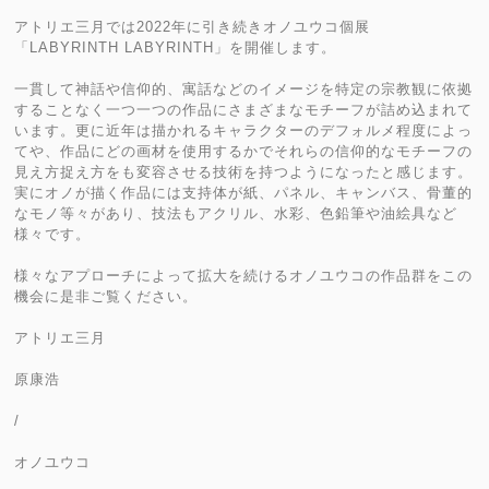
アトリエ三月では2022年に引き続きオノユウコ個展
「LABYRINTH LABYRINTH」を開催します。
一貫して神話や信仰的、寓話などのイメージを特定の宗教観に依拠
することなく一つ一つの作品にさまざまなモチーフが詰め込まれて
います。更に近年は描かれるキャラクターのデフォルメ程度によっ
てや、作品にどの画材を使用するかでそれらの信仰的なモチーフの
見え方捉え方をも変容させる技術を持つようになったと感じます。
実にオノが描く作品には支持体が紙、パネル、キャンバス、骨董的
なモノ等々があり、技法もアクリル、水彩、色鉛筆や油絵具など
様々です。
様々なアプローチによって拡大を続けるオノユウコの作品群をこの
機会に是非ご覧ください。
アトリエ三月
原康浩
/
オノユウコ