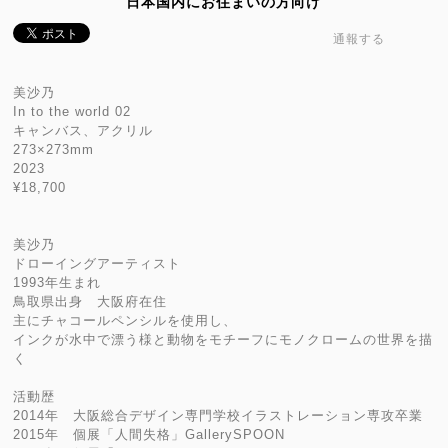
日本国内にお住まいの方向け
通報する
美沙乃
In to the world 02
キャンバス、アクリル
273×273mm
2023
¥18,700
美沙乃
ドローイングアーティスト
1993年生まれ
鳥取県出身 大阪府在住
主にチャコールペンシルを使用し、
インクが水中で漂う様と動物をモチーフにモノクロームの世界を描
く
活動歴
2014年 大阪総合デザイン専門学校イラストレーション専攻卒業
2015年 個展「人間失格」GallerySPOON