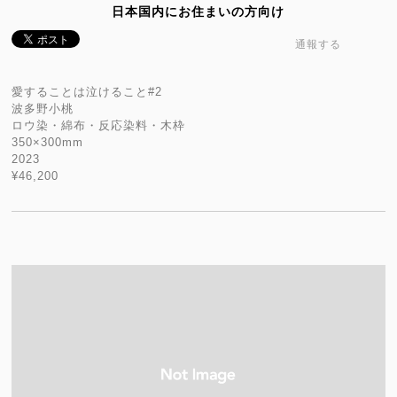
日本国内にお住まいの方向け
通報する
愛することは泣けること#2
波多野小桃
ロウ染・綿布・反応染料・木枠
350×300mm
2023
¥46,200