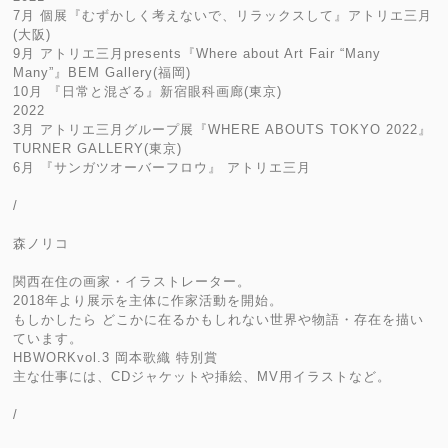
7月 個展『むずかしく考えないで、リラックスして』アトリエ三月
(大阪)
9月 アトリエ三月presents『Where about Art Fair “Many
Many”』BEM Gallery(福岡)
10月 『日常と混ざる』新宿眼科画廊(東京)
2022
3月 アトリエ三月グループ展『WHERE ABOUTS TOKYO 2022』
TURNER GALLERY(東京)
6月 『サンガツオーバーフロウ』 アトリエ三月
/
森ノリコ
関西在住の画家・イラストレーター。
2018年より展示を主体に作家活動を開始。
もしかしたら どこかに在るかもしれない世界や物語・存在を描い
ています。
HBWORKvol.3 岡本歌織 特別賞
主な仕事には、CDジャケットや挿絵、MV用イラストなど。
/