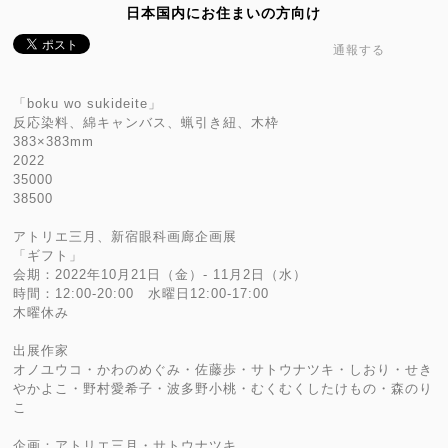
日本国内にお住まいの方向け
通報する
「boku wo sukideite」
反応染料、綿キャンバス、蝋引き紐、木枠
383×383mm
2022
35000
38500
アトリエ三月、新宿眼科画廊企画展
「ギフト」
会期：2022年10月21日（金）- 11月2日（水）
時間：12:00-20:00 水曜日12:00-17:00
木曜休み
出展作家
オノユウコ・かわのめぐみ・佐藤歩・サトウナツキ・しおり・せき
やかよこ・野村愛希子・波多野小桃・むくむくしたけもの・森のり
こ
企画：アトリエ三月・サトウナツキ