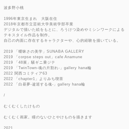
波多野小桃
1996年東京生まれ 大阪在住
2018年京都市立芸術大学美術学部卒業
デジタルで描いた絵をもとに、ろうけつ染めやミシンワークによる
テキスタイル作品を制作。
自己の内面に存在するキャラクターや、心的経験を描いている。
2019 「曖昧さの美学」SUNABA GALLERY
2019 「corpse steps out」cafe Anamune
2019 「48展」騒ギニ乗ジテ
2019 「TwinTown-魂の片割れ-」gallery hana輪
2022 関西コミティア63
2022 「chapter1」よりみち喫茶
2022 「白昼夢-逡巡する魂-」gallery hana輪
/
むくむくしたけもの
むくむく画家。瞳のないひとやけものを描きます
2021