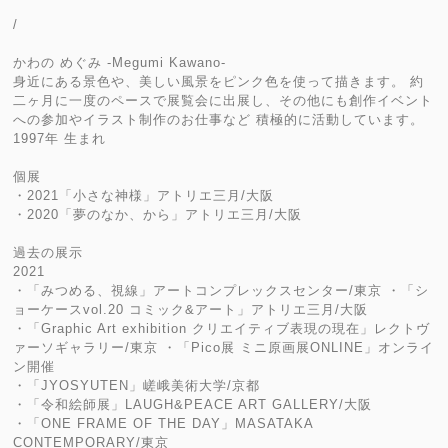
/
かわの めぐみ -Megumi Kawano-
身近にある景色や、美しい風景をピンク色を使って描きます。 約
二ヶ月に一度のペースで展覧会に出展し、その他にも創作イベント
への参加やイラスト制作のお仕事など 積極的に活動しています。
1997年 生まれ
個展
・2021「小さな神様」アトリエ三月/大阪
・2020「夢のなか、から」アトリエ三月/大阪
過去の展示
2021
・「みつめる、視線」アートコンプレックスセンター/東京 ・「シ
ョーケースvol.20 コミック&アート」アトリエ三月/大阪
・「Graphic Art exhibition クリエイティブ表現の現在」レクトヴ
ァーソギャラリー/東京 ・「Pico展 ミニ原画展ONLINE」オンライ
ン開催
・「JYOSYUTEN」嵯峨美術大学/京都
・「令和絵師展」LAUGH&PEACE ART GALLERY/大阪
・「ONE FRAME OF THE DAY」MASATAKA
CONTEMPORARY/東京