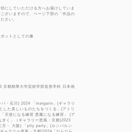
大切にしていただける方へお届けしていま
がございますので、ページ下部の「作品の
ください。
ーポットとしての像
019 京都精華大学芸術学部造形学科 日本画
ルンパ・石川) 2024 「margarin」(ギャラリ
らとした美しいものたちをつくる」(アトリ
1 「天使になる練習 悪魔になる練習」 (ア
ひなぎく」（ギャラリー恵風・京都)2023
 大阪) 「pity party」(ルンパルン
in」(ギャラリー恵風・京都)2024「だらだら