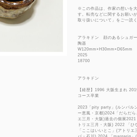
※この作品は、作家の想いを
す。転売などに関するお願い
取り扱いについて」をご一読
アラキドン 顔のあるシュガ
陶器
W120mm×H30mm×D65mm
2025
18700
アラキドン
【経歴】1996 大阪生まれ 2
コース卒業
2023「pity party」(ルンパ
ー恵風・京都)2024「だらだ
エ三月・大阪)過去の個展202
トリエ三月・大阪) 2022 「
「ここはいいとこ」(アトリエ三月・
パ・石川) 2024 「margar