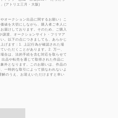
」(アトリエ三月・大阪)
売やオークション出品に関するお願い）こ
の価値を大切にしながら、購入者ご本人に
てお届けしております。そのため、ご購入
や譲渡、オークションサイト・フリマア
さい。以下の点につきましても、あらかじ
上げます：1. 上記行為が確認された場
ていただくことがあります。2. 万一、
た場合は、法的手続を含む対応を取らせて
. 出品や転売を通じて取得された作品に
対象外となります。このお願いは、作品の
が、一時的な取引によって損なわれないよ
理解のうえ、お迎えいただけますと幸い