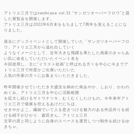
アトリエ三月ではswohcase vol.31 “サンガツオーバーフロウ”と題
した展覧会を開催します。
アトリエ三月は2022年6月末をもちまして7周年を迎えることにな
りました。
過去にグッズイベントとして開催していた「サンガツオーバーフロ
ウ」アトリエ三月から溢れ出していく
ようなイメージとして、近年大きな飛躍を果たした画家のきゃらあ
い氏に命名していただいたイベント名を
今回使用し、主に”イラスト絵画”と呼ばれる方々を中心に今までア
トリエ三月で何度かご出展いただいた
人気の作家の方々にお集まりいただきました。
昨年開催させていただき大盛況を納めた南あやか、しおり、かわの
めぐみ。アトリエ三月を中心に活動範囲
を拡大し続けるサトウナツキ、むくむくしたけもの。今年来年アト
リエ三月で個展を控えるあけだにちほ、
せきやかよこ。繊細でいて人を惹きつける魅力のある作品作りを続
ける硝子がひかり、森田ぎん。アトリエ三月
主宰の原と同じように自身のスペースを運営しつつ制作を続けるゆ
きちゃ。