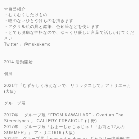
☆自己紹介
・むくむくしたけもの
・瞳のないひとやけものを描きます
・アクリル絵の具と鉛筆、色鉛筆などを使います
・とても臆病な性格なので、ゆっくり優しい言葉で話しかけてくだ
さい
Twitter→ @mukukemo
2014 活動開始
個展
2021年『むずかしく考えないで、リラックスして』アトリエ三月
(大阪)
グループ展
2017年 グループ展『FROM KAWAII ART - Overturn The
Stereotypes.』 GALLERY FREAKOUT (中野)
2017年 グループ展『おまーじゅじゅじゅ！「お前と12人の
SUMMER」』 アトリエ1616 (大阪)
2018年 グループ展『innocent violence』ギャラリー懐美館(東