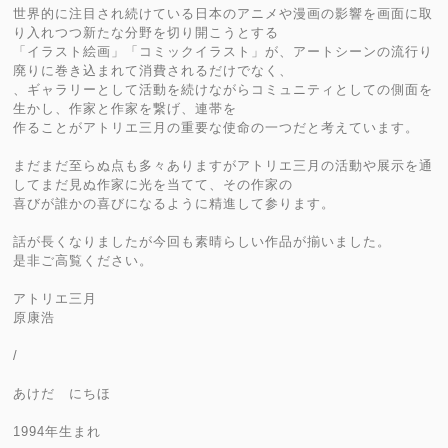
世界的に注目され続けている日本のアニメや漫画の影響を画面に取
り入れつつ新たな分野を切り開こうとする
「イラスト絵画」「コミックイラスト」が、アートシーンの流行り
廃りに巻き込まれて消費されるだけでなく、
、ギャラリーとして活動を続けながらコミュニティとしての側面を
生かし、作家と作家を繋げ、連帯を
作ることがアトリエ三月の重要な使命の一つだと考えています。
まだまだ至らぬ点も多々ありますがアトリエ三月の活動や展示を通
してまだ見ぬ作家に光を当てて、その作家の
喜びが誰かの喜びになるように精進して参ります。
話が長くなりましたが今回も素晴らしい作品が揃いました。
是非ご高覧ください。
アトリエ三月
原康浩
/
あけだ にちほ
1994年生まれ