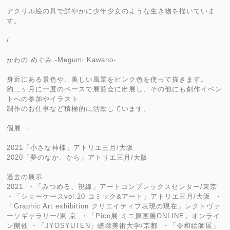
アクリル絵の具で鮮やかに少年少女のような生き物を描いていま
す。
/
かわの めぐみ -Megumi Kawano-
身近にある景色や、美しい風景をピンク色を使って描きます。
約二ヶ月に一度のペースで展覧会に出展し、その他にも創作イベン
トへの参加やイラスト
制作のお仕事など積極的に活動しています。
個展 ・
2021「小さな神様」アトリエ三月/大阪
2020「夢のなか、から」アトリエ三月/大阪
過去の展示
2021 ・「みつめる、視線」アートコンプレックスセンター/東京
・「ショーケースvol.20 コミック&アート」アトリエ三月/大阪 ・
「Graphic Art exhibition クリエイティブ表現の現在」レクトヴァ
ーソギャラリー/東 京 ・「Pico展 ミニ原画展ONLINE」オンライ
ン開催 ・「JYOSYUTEN」嵯峨美術大学/京都 ・「令和絵師展」