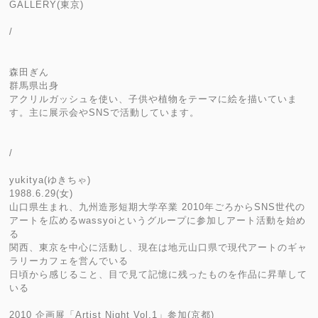
GALLERY(東京)
/
森田ぎん
群馬県出身
アクリルガッシュを使い、子供や植物をテーマに絵を描いていま
す。主に展示会やSNSで活動しています。
/
yukitya(ゆきちゃ)
1988.6.29(女)
山口県生まれ、九州造形短期大学卒業 2010年ごろからSNS世代の
アートを広めるwassyoiというグループに参加しアート活動を始め
る
関西、東京を中心に活動し、現在は地元山口県で現代アートのギャ
ラリーカフェを営んでいる
日頃から感じること、目で見て記憶に残ったものを作品に昇華して
いる
2010 企画展「Artist Night Vol.1」参加(京都)