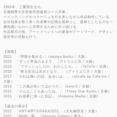
1992年、三重県生まれ。
京都精華大学芸術学部版画コース卒業。
ペインティングやコラージュを行き来しながら作品制作している。
自分自身を取り巻く出来事や記憶を題材とし、題材としたものを一
層色濃いものへと昇華するために作り続ける。
作品展示の他、アートイベントへの参加やアートワーク、デザイン
提供等の活動も行う。
【個展】
2021 「呼吸を集める」（awaiya books / 大阪）
2020 「ずっと常温のままで」（アトリエ三月 / 大阪）
2019 「フラッシュしたの、わたしたち。」（TeToTe / 兵庫）
2018 「映る生活は水分となり、」（アトリエ三月 / 大阪）
2017 「それは掬いの話、あるいは。」（elicafe by Cafe-inn /
大阪）
2016 「この風が吹いてばかりだ」（kara-S / 京都）
2016 「そんなこともあったね。」（Three Star Kyoto / 京都）
2015 「白昼夢に潜った日記」（Antenna Media / 京都)
【過去の展示】
2022 「ART!ART!OSAKA2022」（大丸梅田店 / 大阪）
2022 「MINI〇展」（Sansiao Gallery / 東京）