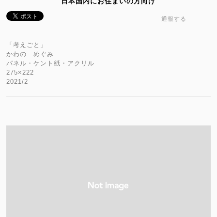
日本国内にお住まいの方向け
通報する
「考えごと」
かわの めぐみ
パネル・ケント紙・アクリル
275×222
2021/2