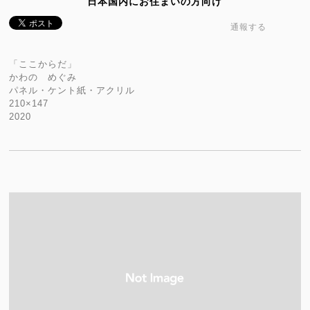
日本国内にお住まいの方向け
通報する
「ここからだ」
かわの めぐみ
パネル・ケント紙・アクリル
210×147
2020