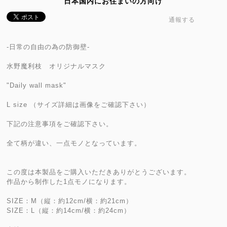
日本国内にお住まいの方向け
通報する
-日常の自由の為の防御壁-
水野魔利枝 オリジナルマスク
"Daily wall mask"
L size （サイズ詳細は画像をご確認下さい）
下記の注意事項をご確認下さい。
全て柄が違い、一点モノとなっています。
この度は本製品をご購入いただきありがとうございます。
作品から制作した1点モノになります。
SIZE：M（縦：約12cm/横：約21cm）
SIZE：L（縦：約14cm/横：約24cm）