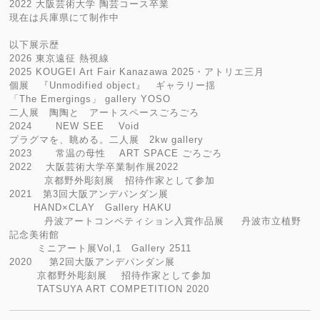
2022 大阪芸術大学 陶芸コース卒業
現在は兵庫県にて制作中
以下展示歴
2026 東京遠征 熱視線
2025 KOUGEI Art Fair Kanazawa 2025・アトリエ三月
個展 『Unmodified object』 ギャラリー揺
「The Emergings」 gallery YOSO
二人展 陶陶と アートスペースごろごろ
2024 NEW SEE Void
プラグマを、眺める。二人展 2kw gallery
2023 常温の母性 ART SPACE ごろごろ
2022 大阪芸術大学卒業制作展2022
京都野外彫刻展 招待作家として参加
2021 第3回大阪アンデパンダン展
HAND×CLAY Gallery HAKU
丹波アートコンペティション入賞作品展 丹波市立植野
記念美術館
ミニアート展Vol,1 Gallery 2511
2020 第2回大阪アンデパンダン展
京都野外彫刻展 招待作家として参加
TATSUYA ART COMPETITION 2020