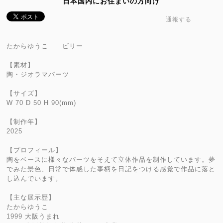
日本国内にお住まいの方向け
通報する
たからゆうこ ビリー
【素材】
陶・ジオラマパーツ
【サイズ】
W 70 D 50 H 90(mm)
【制作年】
2025
【プロフィール】
陶をベースに様々なパーツをそえて立体作品を制作しています。夢
でみた景色、日常で体感した事柄を日記をつける感覚で作品に落と
し込んでいます。
【主な展示歴】
たからゆうこ
1999 大阪うまれ