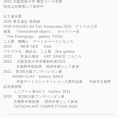
2022 大阪芸術大学 陶芸コース卒業
現在は兵庫県にて制作中
以下展示歴
2026 東京遠征 熱視線
2025 KOUGEI Art Fair Kanazawa 2025・アトリエ三月
個展 『Unmodified object』 ギャラリー揺
「The Emergings」 gallery YOSO
二人展 陶陶と アートスペースごろごろ
2024 NEW SEE Void
プラグマを、眺める。二人展 2kw gallery
2023 常温の母性 ART SPACE ごろごろ
2022 大阪芸術大学卒業制作展2022
京都野外彫刻展 招待作家として参加
2021 第3回大阪アンデパンダン展
HAND×CLAY Gallery HAKU
丹波アートコンペティション入賞作品展 丹波市立植野
記念美術館
ミニアート展Vol,1 Gallery 2511
2020 第2回大阪アンデパンダン展
京都野外彫刻展 招待作家として参加
TATSUYA ART COMPETITION 2020