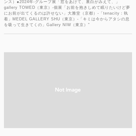
ンス）●2024年-グループ展「窓をあけて、裏白がみえて、」
gallery TOWED（東京）-個展「お前を抱きしめて眠りたいけど夢
にお前が出てくるのは許せない」大雅堂（京都）-「tenacity：執
着」MEDEL GALLERY SHU（東京）-「キミは今からアタシの息
を吸って生きてくの」Gallery NIW（東京）"