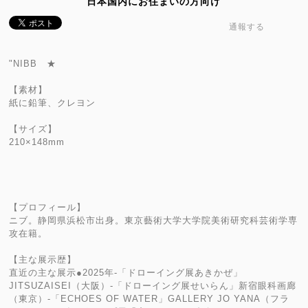
日本国内にお住まいの方向け
通報する
"NIBB ★
【素材】
紙に鉛筆、クレヨン
【サイズ】
210×148mm
【プロフィール】
ニブ。静岡県浜松市出身。東京藝術大学大学院美術研究科芸術学専
攻在籍。
【主な展示歴】
直近の主な展示●2025年-「ドローイング展あきかぜ」
JITSUZAISEI（大阪）-「ドローイング展せいらん」新宿眼科画廊
（東京）-「ECHOES OF WATER」GALLERY JO YANA（フラ