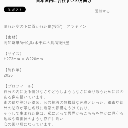
日本国内にお住まいの方向け
通報する
晴れた空の下に置かれた像(接写) アラキドン
【素材】
高知麻紙/岩絵具/水干絵の具/胡粉/墨
【サイズ】
H273mm × W220mm
【制作年】
2026
【プロフィール】
自分の内にある情けなさやどうしようもなさに寄り添うために顔の
ある像を描いています。
街の錆や剥げた塗装、公共施設の無機質な色彩といった、都市や郊
外の悲哀が滲む名残に造詣の影響をうけており、
そうして生まれた像は、私にとって異界からこちらを静かに見守る
地蔵や道祖神のような存在に近い
心の拠り所になっています。