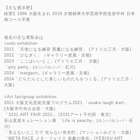
【主な展示歴】
経歴】1996 大阪生まれ 2019 京都精華大学芸術学部造形学科 日本
画コース卒業
過去の主な展覧会は
○solo exhibition
2021 「天使になる練習 悪魔になる練習」 (アトリエ三月・大阪)
2022 「ひなぎく」（ギャラリー恵風・京都)
2023 「ここはいいとこ」(アトリエ三月・ 大阪)
「pity party」(ルンパルンパ・石川)
2024 「margarin」(ギャラリー恵風・京都)
2024「だらだらとした美しいものたちをつくる」(アトリエ三月・
大阪)
○Art fair/group exhibition
2021 大阪文化芸術支援プログラム2021 「osaka laugh &art」
(大阪市中央公会堂・大阪)
「3331 ART FAIR 2021」 (3331アート千代田・東京)
笹山直規キュレーション展 「Life is peachy」(ルンパルンパ・石
川)
「見えないところで 光らない蛍光灯」(マンションみどり・大阪)
「META FACE メタ・フェイス 表象の実在」(YEBISU ART