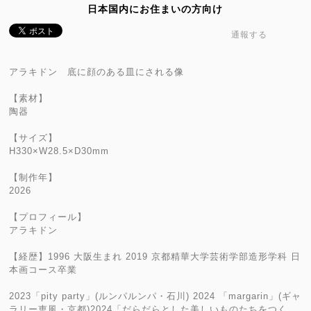
日本国内にお住まいの方向け
通報する
アラキドン 底に顔のある皿にされる像
【素材】
陶器
【サイズ】
H330×W28.5×D30mm
【制作年】
2026
【プロフィール】
アラキドン
【経歴】1996 大阪生まれ 2019 京都精華大学芸術学部造形学科 日
本画コース卒業
2023「pity party」(ルンパルンパ・石川) 2024 「margarin」(ギャ
ラリー恵風・京都)2024「だらだらとした美しいものたちをつく