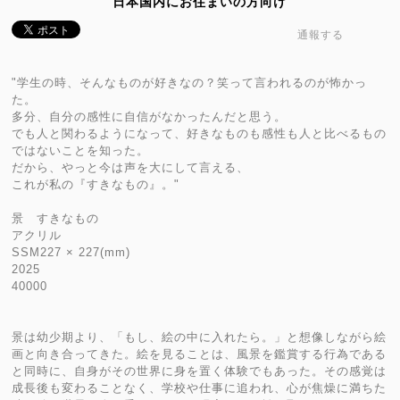
日本国内にお住まいの方向け
通報する
"学生の時、そんなものが好きなの？笑って言われるのが怖かっ
た。
多分、自分の感性に自信がなかったんだと思う。
でも人と関わるようになって、好きなものも感性も人と比べるもの
ではないことを知った。
だから、やっと今は声を大にして言える、
これが私の『すきなもの』。"
景 すきなもの
アクリル
SSM227 × 227(mm)
2025
40000
景は幼少期より、「もし、絵の中に入れたら。」と想像しながら絵
画と向き合ってきた。絵を見ることは、風景を鑑賞する行為である
と同時に、自身がその世界に身を置く体験でもあった。その感覚は
成長後も変わることなく、学校や仕事に追われ、心が焦燥に満ちた