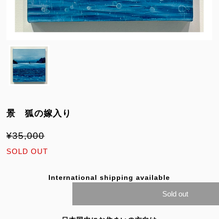
景 狐の嫁入り
¥35,000
SOLD OUT
International shipping available
Sold out