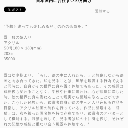
日本国内にお住まいの方向け
通報する
"予想と違っても楽しめるだけの心の余白を。"
景 狐の嫁入り
アクリル
S0号180 × 180(mm)
2025
35000
景は幼少期より、「もし、絵の中に入れたら。」と想像しながら絵
画と向き合ってきた。絵を見ることは、風景を鑑賞する行為である
と同時に、自身がその世界に身を置く体験でもあった。その感覚は
成長後も変わることなく、学校や仕事に追われ、心が焦燥に満ちた
時、絵の世界に身を委ねることで現実から距離を取ることができ
た。こうした経験から、鑑賞者自身が絵の中へと入り込める作品を
目指し、アクリル絵画の制作を行っている。作品に登場する「袋
猫」は、布を被った匿名性を持つ存在であり、鑑賞者のアバターと
して機能する。袋猫を通して、見る者は絵の中に身を投じ、それぞ
れの記憶や感情と重なり合う風景を体験する。/