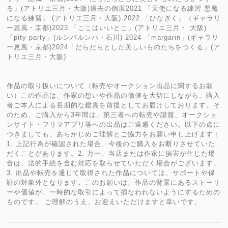
る」(アトリエ三月・大阪)過去の個展2021 「天使になる練習 悪魔
になる練習」 (アトリエ三月・大阪) 2022 「ひなぎく」（ギャラリ
ー恵風・京都)2023 「ここはいいとこ」(アトリエ三月・ 大阪)
「pity party」(ルンパルンパ・石川) 2024 「margarin」(ギャラリ
ー恵風・京都)2024「だらだらとした美しいものたちをつくる」(ア
トリエ三月・大阪)
作品の取り扱いについて（転売やオークション出品に関するお願
い）この作品は、作家の想いや作品の価値を大切にしながら、購入
者ご本人による長期的な鑑賞を前提としてお届けしております。そ
のため、ご購入から3年間は、第三者への転売や譲渡、オークショ
ンサイト・フリマアプリ等への出品はご遠慮ください。以下の点に
つきましても、あらかじめご理解とご協力をお願い申し上げます：
1. 上記行為が確認された場合、今後のご購入をお断りさせていた
だくことがあります。2. 万一、当店または作家に損害が生じた場
合は、法的手続を含む対応を取らせていただく場合がございます。
3. 出品や転売を通じて取得された作品については、サポートや保
証の対象外となります。このお願いは、作品の背景にあるストーリ
ーや価値が、一時的な取引によって損なわれないようにするための
ものです。 ご理解のうえ、お迎えいただけますと幸いです。