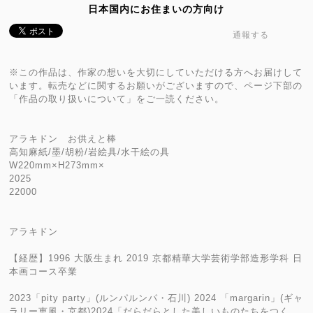
日本国内にお住まいの方向け
通報する
※この作品は、作家の想いを大切にしていただける方へお届けして
います。転売などに関するお願いがございますので、ページ下部の
「作品の取り扱いについて」をご一読ください。
アラキドン お供えと棒
高知麻紙/墨/胡粉/岩絵具/水干絵の具
W220mm×H273mm×
2025
22000
アラキドン
【経歴】1996 大阪生まれ 2019 京都精華大学芸術学部造形学科 日
本画コース卒業
2023「pity party」(ルンパルンパ・石川) 2024 「margarin」(ギャ
ラリー恵風・京都)2024「だらだらとした美しいものたちをつく