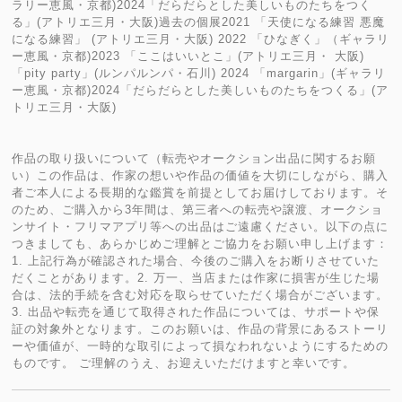
ラリー恵風・京都)2024「だらだらとした美しいものたちをつく
る」(アトリエ三月・大阪)過去の個展2021 「天使になる練習 悪魔
になる練習」 (アトリエ三月・大阪) 2022 「ひなぎく」（ギャラリ
ー恵風・京都)2023 「ここはいいとこ」(アトリエ三月・ 大阪)
「pity party」(ルンパルンパ・石川) 2024 「margarin」(ギャラリ
ー恵風・京都)2024「だらだらとした美しいものたちをつくる」(ア
トリエ三月・大阪)
作品の取り扱いについて（転売やオークション出品に関するお願
い）この作品は、作家の想いや作品の価値を大切にしながら、購入
者ご本人による長期的な鑑賞を前提としてお届けしております。そ
のため、ご購入から3年間は、第三者への転売や譲渡、オークショ
ンサイト・フリマアプリ等への出品はご遠慮ください。以下の点に
つきましても、あらかじめご理解とご協力をお願い申し上げます：
1. 上記行為が確認された場合、今後のご購入をお断りさせていた
だくことがあります。2. 万一、当店または作家に損害が生じた場
合は、法的手続を含む対応を取らせていただく場合がございます。
3. 出品や転売を通じて取得された作品については、サポートや保
証の対象外となります。このお願いは、作品の背景にあるストーリ
ーや価値が、一時的な取引によって損なわれないようにするための
ものです。 ご理解のうえ、お迎えいただけますと幸いです。