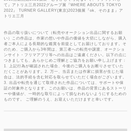
て』アトリエ三月2022グループ展『WHERE ABOUTS TOKYO
2022』 TURNER GALLERY(東京)2023個展『ok、そのまま』ア
トリエ三月
作品の取り扱いについて（転売やオークション出品に関するお願
い）この作品は、作家の想いや作品の価値を大切にしながら、購入
者ご本人による長期的な鑑賞を前提としてお届けしております。そ
のため、ご購入から3年間は、第三者への転売や譲渡、オークショ
ンサイト・フリマアプリ等への出品はご遠慮ください。以下の点に
つきましても、あらかじめご理解とご協力をお願い申し上げます：
1. 上記行為が確認された場合、今後のご購入をお断りさせていた
だくことがあります。2. 万一、当店または作家に損害が生じた場
合は、法的手続を含む対応を取らせていただく場合がございます。
3. 出品や転売を通じて取得された作品については、サポートや保
証の対象外となります。このお願いは、作品の背景にあるストーリ
ーや価値が、一時的な取引によって損なわれないようにするための
ものです。 ご理解のうえ、お迎えいただけますと幸いです。