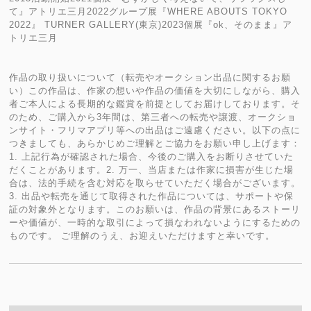
て』アトリエ三月2022グループ展『WHERE ABOUTS TOKYO
2022』 TURNER GALLERY(東京)2023個展『ok、そのまま』ア
トリエ三月
作品の取り扱いについて（転売やオークション出品に関するお願
い）この作品は、作家の想いや作品の価値を大切にしながら、購入
者ご本人による長期的な鑑賞を前提としてお届けしております。そ
のため、ご購入から3年間は、第三者への転売や譲渡、オークショ
ンサイト・フリマアプリ等への出品はご遠慮ください。以下の点に
つきましても、あらかじめご理解とご協力をお願い申し上げます：
1. 上記行為が確認された場合、今後のご購入をお断りさせていた
だくことがあります。2. 万一、当店または作家に損害が生じた場
合は、法的手続を含む対応を取らせていただく場合がございます。
3. 出品や転売を通じて取得された作品については、サポートや保
証の対象外となります。このお願いは、作品の背景にあるストーリ
ーや価値が、一時的な取引によって損なわれないようにするための
ものです。 ご理解のうえ、お迎えいただけますと幸いです。