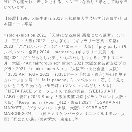
誰にでも開かれ、差し出される、シンプルな祈りの形として顔を描
いています。
【経歴】1996 大阪生まれ 2019 京都精華大学芸術学部造形学科 日
本画コース卒業
○solo exhibition 2021 「天使になる練習 悪魔になる練習」 (アト
リエ三月・大阪) 2022 「ひなぎく」（ギャラリー恵風・京都)
2023 「ここはいいとこ」(アトリエ三月・ 大阪) 「pity party」(ル
ンパルンパ・金沢) 2024 「margarin」(ギャラリー恵風・京
都)2024「だらだらとした美しいものたちをつくる」(アトリエ三
月・大阪) ○Art fair/group exhibition 2021 大阪文化芸術支援プロ
グラム2021 「osaka laugh &art」 (大阪市中央公会堂・大阪)
「3331 ART FAIR 2021」 (3331アート千代田・東京) 笹山直規キ
ュレーション展 「Life is peachy」(ルンパルンパ・石川) 「見え
ないところで 光らない蛍光灯」(マンションみどり・大阪)
「META FACE メタ・フェイス 表象の実在」(YEBISU ART
LABO・愛知) 2023 Study:大阪国際芸術祭 (グランフロント大阪・
大阪) 「Keep mum」(Room_412・東京) 2024 「OSAKA ART
MARKET」 (グランフロント大阪・大阪) 「KOBE ART
MARCHE2024」 (神戸メリケンパークオリエンタルホテル・兵
庫)「死にたい展」(美術紫水・東京)...等