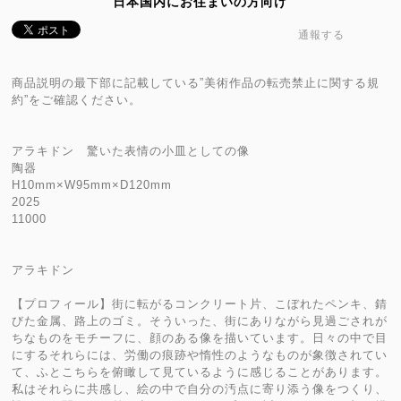
日本国内にお住まいの方向け
通報する
商品説明の最下部に記載している”美術作品の転売禁止に関する規
約”をご確認ください。
アラキドン 驚いた表情の小皿としての像
陶器
H10mm×W95mm×D120mm
2025
11000
アラキドン
【プロフィール】街に転がるコンクリート片、こぼれたペンキ、錆
びた金属、路上のゴミ。そういった、街にありながら見過ごされが
ちなものをモチーフに、顔のある像を描いています。日々の中で目
にするそれらには、労働の痕跡や惰性のようなものが象徴されてい
て、ふとこちらを俯瞰して見ているように感じることがあります。
私はそれらに共感し、絵の中で自分の汚点に寄り添う像をつくり、