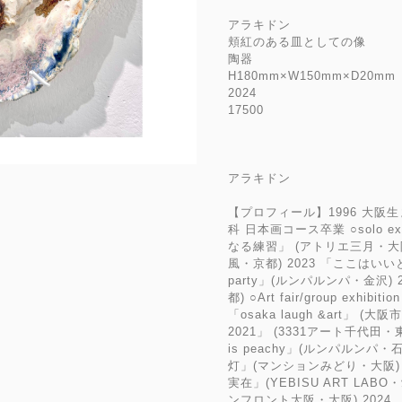
アラキドン
頬紅のある皿としての像
陶器
H180mm×W150mm×D20m
2024
17500
アラキドン
【プロフィール】1996 大阪生
科 日本画コース卒業 ○solo ex
なる練習」 (アトリエ三月・大阪
風・京都) 2023 「ここはいい
party」(ルンパルンパ・金沢) 
都) ○Art fair/group exh
「osaka laugh &art」 (大
2021」 (3331アート千代田
is peachy」(ルンパルン
灯」(マンションみどり・大阪) 
実在」(YEBISU ART LABO
ンフロント大阪・大阪) 2024 「