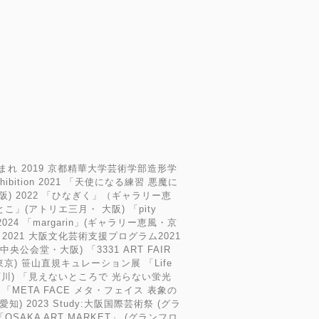
m
まれ 2019 京都精華大学芸術学部造形学
hibition 2021 「天使になる練習 悪魔に
) 2022 「ひなぎく」（ギャラリー恵
とこ」(アトリエ三月・ 大阪) 「pity
2024 「margarin」(ギャラリー恵風・京
ibition 2021 大阪文化芸術支援プログラム2021
阪市中央公会堂・大阪) 「3331 ART FAIR
・東京) 笹山直規キュレーション展 「Life
パ・石川) 「見えないところで 光らない蛍光
「META FACE メタ・フェイス 表象の
・愛知) 2023 Study:大阪国際芸術祭 (グラ
OSAKA ART MARKET」 (グランフロ