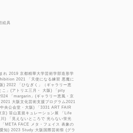
/岩絵具
まれ 2019 京都精華大学芸術学部造形学
hibition 2021 「天使になる練習 悪魔に
) 2022 「ひなぎく」（ギャラリー恵
とこ」(アトリエ三月・ 大阪) 「pity
2024 「margarin」(ギャラリー恵風・京
ibition 2021 大阪文化芸術支援プログラム2021
阪市中央公会堂・大阪) 「3331 ART FAIR
・東京) 笹山直規キュレーション展 「Life
パ・石川) 「見えないところで 光らない蛍光
「META FACE メタ・フェイス 表象の
・愛知) 2023 Study:大阪国際芸術祭 (グラ