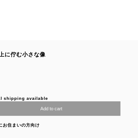
上に佇む小さな像
l shipping available
Add to cart
にお住まいの方向け