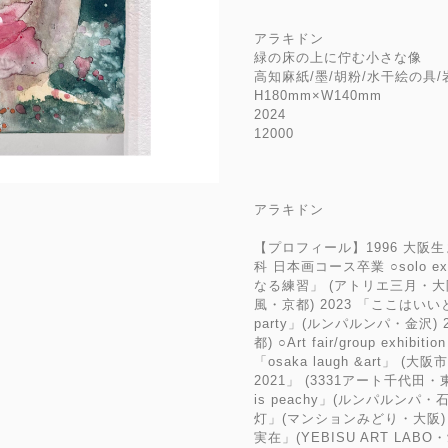
アラキドン
緑の床の上に佇む小さな像
高知麻紙/墨/胡粉/水干絵の具
H180mm×W140mm
2024
12000
アラキドン
【プロフィール】1996 大阪生
科 日本画コース卒業 ○solo ex
なる練習」 (アトリエ三月・大阪
風・京都) 2023 「ここはいい
party」(ルンパルンパ・金沢) 
都) ○Art fair/group exh
「osaka laugh &art」 (大
2021」 (3331アート千代田
is peachy」(ルンパルン
灯」(マンションみどり・大阪) 
実在」(YEBISU ART LABO