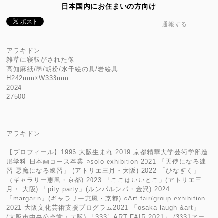
日本国内にお住まいの方向け
通報する
アラキドン
雑草に寝転がされた像
高知麻紙/墨/胡粉/水干絵の具/岩絵具
H242mm×W333mm
2024
27500
アラキドン
【プロフィール】1996 大阪生まれ 2019 京都精華大学芸術学部造
形学科 日本画コース卒業 ○solo exhibition 2021 「天使になる練
習 悪魔になる練習」 (アトリエ三月・大阪) 2022 「ひなぎく」
（ギャラリー恵風・京都) 2023 「ここはいいとこ」(アトリエ三
月・ 大阪) 「pity party」(ルンパルンパ・金沢) 2024
「margarin」(ギャラリー恵風・京都) ○Art fair/group exhibition
2021 大阪文化芸術支援プログラム2021 「osaka laugh &art」
(大阪市中央公会堂・大阪) 「3331 ART FAIR 2021」 (3331アー