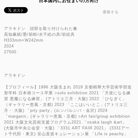
日本国内にお住まいの方向け
通報する
アラキドン 頭部を取り付けられた像
高知麻紙/墨/胡粉/水干絵の具/岩絵具
H333mm×W242mm
2024
27500
アラキドン
【プロフィール】1996 大阪生まれ 2019 京都精華大学芸術学部造
形学科 日本画コース卒業 ○solo exhibition 2021 「天使になる練
習 悪魔になる練習」 (アトリエ三月・大阪) 2022 「ひなぎく」
（ギャラリー恵風・京都) 2023 「ここはいいとこ」(アトリエ三
月・ 大阪) 「pity party」(ルンパルンパ・金沢) 2024
「margarin」(ギャラリー恵風・京都) ○Art fair/group exhibition
2021 大阪文化芸術支援プログラム2021 「osaka laugh &art」
(大阪市中央公会堂・大阪) 「3331 ART FAIR 2021」 (3331アー
ト千代田・東京) 笹山直規キュレーション展 「Life is peachy」