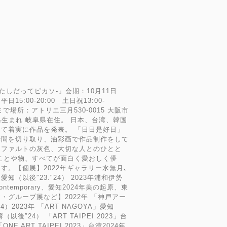
たしだってピカソ-」会期：10月11日
15:00-20:00 土日祝13:00-
0まで場所：アトリエ三月530-0015 大阪市
愛知県生まれ 岐阜県在住。 日本、台湾、韓国
て着実に作品を発表。 「日日是好日」
瞬間を切り取り、油彩画で作品制作をして
スファルトの灰色、大切な人とのひとと
ことや物、すべてが面白く愛おしく儚
す。【個展】2022年ギャラリー水無月､
愛知（以後″23."24） 2023年浦和伊勢
ntemporary、愛知2024年美の起原、東
ア・グループ展など】2022年 「神戸アー
）2023年 「ART NAGOYA」愛知
湾（以後″24） 「ART TAIPEI 2023」台
ONE ART TAIPEI 2023」台湾2024年