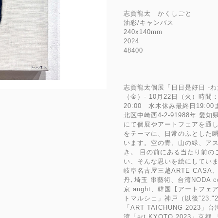
志賀龍太 かくしごと
油彩/キャンバス
240x140mm
2024
48400
志賀龍太個展「日日是好日 -わ
（金）- 10月22日（火）時間：平日
20:00 水木休み最終日19:0
北区中崎西4-2-91988年 
にて個展やアートフェアを通し
をテーマに、日常のふとした
います。空の青、山の緑、ア
き。 目の前にある当たり前の
い、そんな思いを絵にしていま
岐阜名古屋三越ARTE CASA、
丹､埼玉 串藝術、台湾NODA co
京 aught、韓国【アートフェ
トマルシェ」神戸（以後″23."24
「ART TAICHUNG 2023」台
湾「art KYOTO 2023」京都 「