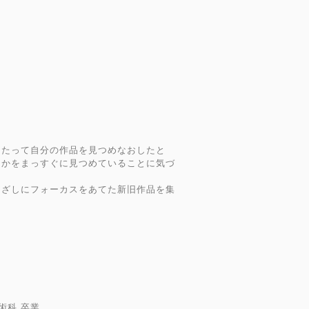
に
あたって自分の作品を見つめなおしたと
にかをまっすぐに見つめていることに気づ
なざしにフォーカスをあてた新旧作品を集
術科 卒業