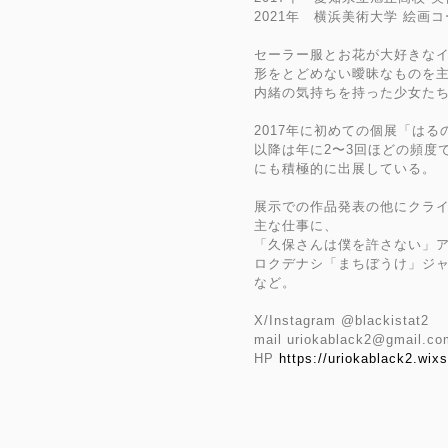
2021年 横浜美術大学 絵画コ
セーラー服とお花が大好きな
形をとどめない曖昧なものを
内緒の気持ちを持った少女た
2017年に初めての個展「はる
以降は年に2〜3回ほどの頻度
にも積極的に出展している。
展示での作品発表の他にクラ
主な仕事に、
「久保さんは僕を許さない」ア
ロクデナシ「まちぼうけ」ジャ
など。
X/Instagram @blackistat2
mail
uriokablack2@gmail.co
HP
https://uriokablack2.wix