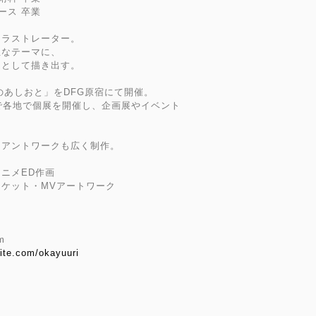
ース 卒業
イラストレーター。
主なテーマに、
ちとして描き出す。
のあしおと」をDFG原宿にて開催。
で各地で個展を開催し、企画展やイベント
イアントワークも広く制作。
ニメED作画
ケット・MVアートワーク
m
site.com/okayuuri