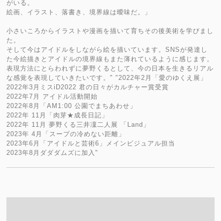
がいる。
絵画、イラスト、落書き、境界線は曖味だ。」
小さいころからイラストや漫画を描いて育ちその後美術を学びまし
た。
そして今はアイドルをしながら絵を描いています。SNSが発達し
た今絵描きとアイドルの境界線もまた薄れているように感じます。
表現方法にとらわれずに夢野くるとして、今の日本を生きるリアル
な感覚を表現していきたいです。" "2022年2月「愛のゆくえ展」
2022年3月ミスiD2022 君の日々がカルチャー賞受賞
2022年7月 アイドル活動開始
2022年8月「AM1:00 公園でまちあわせ」
2022年 11月「肉芽★成長日記」
2022年 11月 夢野くる三井凜二人展 「Land」
2023年 4月「スープの冷めない距離」
2023年6月「アイドルと芸術6」メインビジュアル担当
2023年8月ダダダムズに加入"