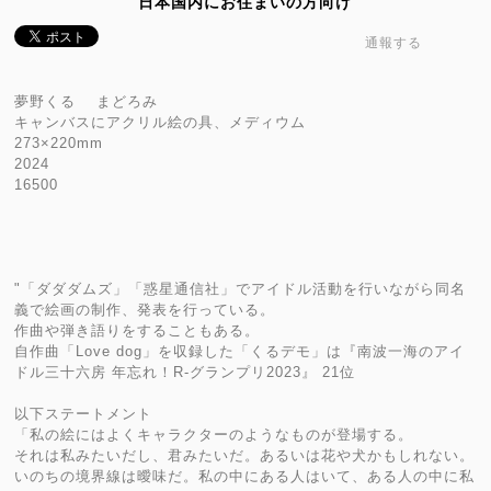
日本国内にお住まいの方向け
通報する
夢野くる まどろみ
キャンバスにアクリル絵の具、メディウム
273×220mm
2024
16500
"「ダダダムズ」「惑星通信社」でアイドル活動を行いながら同名
義で絵画の制作、発表を行っている。
作曲や弾き語りをすることもある。
自作曲「Love dog」を収録した「くるデモ」は『南波一海のアイ
ドル三十六房 年忘れ！R-グランプリ2023』 21位
以下ステートメント
「私の絵にはよくキャラクターのようなものが登場する。
それは私みたいだし、君みたいだ。あるいは花や犬かもしれない。
いのちの境界線は曖味だ。私の中にある人はいて、ある人の中に私