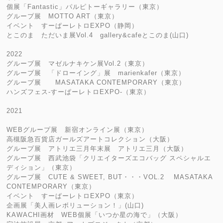
個展「Fantastic」パルピトーギャラリー（東京）
グループ展 MOTTO ART（東京）
イベント すーぱーレトロEXPO（静岡）
とこのま ただいま展Vol.4 gallery&cafeとこのま(山口)
2022
グループ展 マゼルナキケン展Vol.2（東京）
グループ展 「ドローイング」展 marienkafer（東京）
グループ展 MASATAKA CONTEMPORARY（東京）
ハンズフェス-すーぱーレトロEXPO-（東京）
2021
WEBグループ展 新宿オンライン展（東京）
高槻阪急百貨店ガールズアートコレクション（大阪）
グループ展 アトリエ三月年末展 アトリエ三月（大阪）
グループ展 西武池袋「クリエイターズエコバッグ スペシャルエ
ディション」（東京）
グループ展 CUTE & SWEET, BUT・・・VOL.2 MASATAKA
CONTEMPORARY（東京）
イベント すーぱーレトロEXPO（東京）
企画展「美人画レボリューション！」(山口)
KAWACHI画材 WEB個展「いつか星の海で」（大阪）