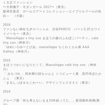
く大正ファッション
〜大和撫子・モダンガール 2017〜（東京）
阪神百貨店 ガールズアートコレクション～エイプリルフールの告
白～ （大阪）
2016
ファンない神社七夕スペシャル 渋谷PARCO パート3,2Fカワイ
イメーカー（東京）
「Marushippo x tiny zoo まほうの森のふわぽこパーティ」cafe
tiny zoo（神奈川）
「ゆめいろゆーとぴあ」marushippo ちくわミエル展 AAA
Gallery（神奈川）
2015
まほうつかいになりたくて」Marushippo café tiny zoo （神奈
川）
「 みちづれ 」四本脚の顔ちゃんと トリビュート展 高円寺ぽたか
ふぇ （東京）
「まるしっぽ＆ちくわーい」デザインフェスタ４１（東京）
2014
グループ展「何も考えないまま10年経ってた…」新宿眼科画廊(東
京)