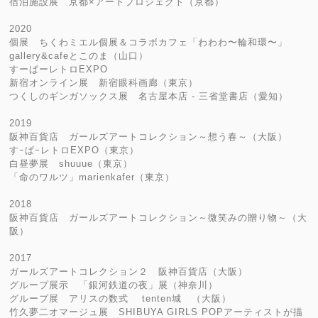
宿泊施設展 京都×アートプロジェクト（京都）
2020
個展 ちくわミエル個展＆コラボカフェ「わわわ〜輪和環〜」
gallery&cafeとこのま（山口）
すーぱーレトロEXPO
新宿オンライン展 新宿眼科画廊（東京）
つくしのギンガソックス展 名古屋本店 - 三省堂書店（愛知）
2019
阪神百貨店 ガールズアートコレクション～想う春～（大阪）
すｰぱｰレトロEXPO（東京）
白昼夢展 shuuue（東京）
「命のワルツ」marienkafer（東京）
2018
阪神百貨店 ガールズアートコレクション～微笑みの贈り物～（大
阪）
2017
ガールズアートコレクション２ 阪神百貨店（大阪）
グループ展示 「銀河鉄道の夜」展（神奈川）
グループ展 アリスの数式 tenten城 （大阪）
竹久夢二オマージュ展 SHIBUYA GIRLS POPアーティストが描