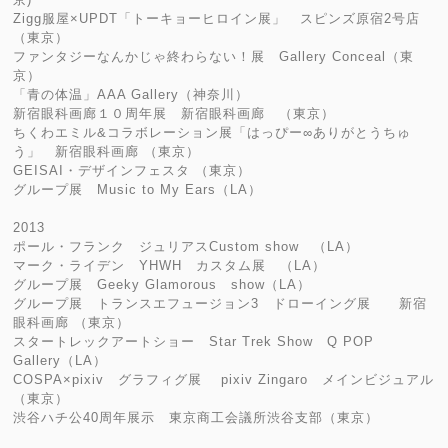
Zigg服屋×UPDT「トーキョーヒロイン展」 スピンズ原宿2号店
（東京）
ファンタジーなんかじゃ終わらない！展 Gallery Conceal（東
京）
「青の体温」AAA Gallery（神奈川）
新宿眼科画廊１０周年展 新宿眼科画廊 （東京）
ちくわエミル&コラボレーション展「はっぴー∞ありがとうちゅ
う」 新宿眼科画廊 （東京）
GEISAI・デザインフェスタ （東京）
グループ展 Music to My Ears（LA）
2013
ポール・フランク ジュリアスCustom show （LA）
マーク・ライデン YHWH カスタム展 （LA）
グループ展 Geeky Glamorous show（LA）
グループ展 トランスエフュージョン3 ドローイング展 新宿
眼科画廊 （東京）
スタートレックアートショー Star Trek Show Q POP
Gallery（LA）
COSPA×pixiv グラフィグ展 ​pixiv Zingaro メインビジュアル
（東京）
渋谷ハチ公40周年展示 東京商工会議所渋谷支部（東京）