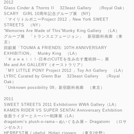
2012
Glass Cinder & Thorns II 323east Gallery （Royal Oak）
SCARY GIRL 10周年記念グループ展 (NY)
「マイリトルポニーProject 2012 」New York SWEET
STREETS （NY）
“Memories Are Made of This”Munky King Gallery （LA）
グループ展 「トランスエフュージョン」 新宿眼科画廊 （東
京）
回顧展「TOUMA & FRIENDS: 10TH ANNIVERSARY
EXHIBITION」 Munky King （LA）
「Ｋａｗａｉｉ！‐日本のCUTEを生み出す魔術師—」展
Me and Art GALLERY（オーストラリア）
「MY LITTLE PONY Project 2012 」Toy Art Gallery （LA）
LYRIC Curated by Glenn Bar 323east Gallery （Royal
Oak）
「Unknown possibility 08」新宿眼科画廊 （東京）
2011
SWEET STREETS 2011 Exhibitionin WWA Gallery（LA）
KAMEN RIDER VS SUPER SENTAI Anniversary Exhibition
仮面ライダーとスーパー戦隊展（LA）
dragatomi’s plush-o-rama～ぬいぐるみ展～ Dragatomi （ロサ
ンゼルス）
HERBEST展 / ubeful, Hidari zingaro （東京/中野）