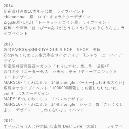
2014
新宿眼科画廊10周年記念展 ライブペイント
chiepomme 様 ロゴ・キャラクターデザイン
Zigg服屋×UPDT「トーキョーヒロイン展」ライブペイント
個展・企画展「はっぴー∞ありがとうちゅう/うちゅうらうんじ」ラ
イブペイント
2013
渋谷PARCO内SHIBUYA GIRLS POP SHOP 出展
Zigg×ちくわエミル多元宇宙サイケデリア Tシャツ ニーハイデ
ザイン
新宿眼科画廊漫画マガジン「もりにすむ」第二号 漫画4P
渋谷のクリエーター40人「ハチ公」チャリティープロジェクト
トートデザイン
MARS16×ちくわエミル 145th Single パーカー[はじまるのうた]
広島ネオライブイベント「1000000回殺しても殺したりないわ」
vol.4 ポスターデザイン
MARS16×ちくわエミル アパレルデザイン
MARS16×ちくわエミル 144th Single Tシャツ 白「こわくない
よ」 デザイン・「こわくないよ」イベント
2012
すぺぃどらうんじ@大阪 心斎橋 Dear Cafe（大阪） ライブペ