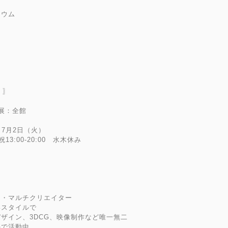
ィウム
 〗
展：全館
 7月2日（火）
祝13:00-20:00 水木休み
ト・マルチクリエイター
いスタイルで
ザイン、3DCG、映像制作など唯一無二
外で活動中