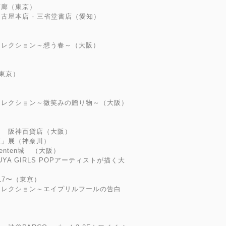
画廊（東京）
古屋本店 - 三省堂書店（愛知）
コレクション～想う春～（大阪）
（東京）
コレクション～微笑みの贈り物～（大阪）
２ 阪神百貨店（大阪）
夜」展（神奈川）
nten城 （大阪）
YA GIRLS POPアーティストが描く大
17〜（東京）
コレクション～エイプリルフールの告白