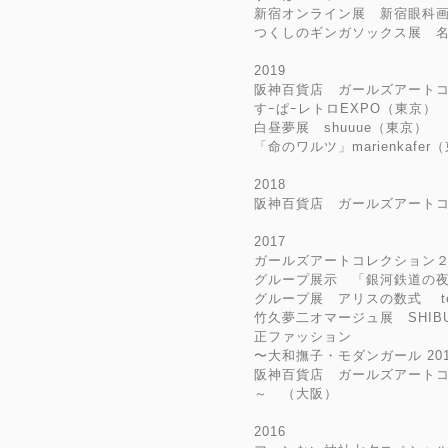
新宿オンライン展 新宿眼科
つくしのギンガソックス展 名
2019
阪神百貨店 ガールズアート
すｰぱｰレトロEXPO（東京）
白昼夢展 shuuue（東京）
「命のワルツ」marienkafer
2018
阪神百貨店 ガールズアート
2017
ガールズアートコレクション
グループ展示 「銀河鉄道の
グループ展 アリスの数式 te
竹久夢二オマージュ展 SHIBU
正ファッション
〜大和撫子・モダンガール 20
阪神百貨店 ガールズアート
～ （大阪）
2016