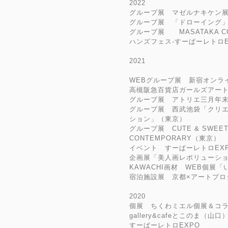
2022
グループ展 マゼルナキケン展V
グループ展 「ドローイング」展 
グループ展 MASATAKA C
ハンズフェス-すーぱーレトロE
2021
WEBグループ展 新宿オンラ
高槻阪急百貨店ガールズアー
グループ展 アトリエ三月年
グループ展 西武池袋「クリエ
ション」（東京）
グループ展 CUTE & SWEET
CONTEMPORARY（東京）
イベント すーぱーレトロEX
企画展「美人画レボリューショ
KAWACHI画材 WEB個展
宿泊施設展 京都×アートプロ
2020
個展 ちくわミエル個展＆コ
gallery&cafeとこのま（山口
すーぱーレトロEXPO