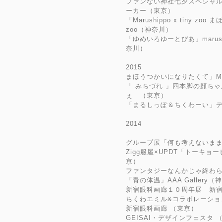
ファンない神社七夕スペシャル 
ーカー（東京）
「Marushippo x tiny z
zoo（神奈川）
「ゆめいろゆーとぴあ」marushi
奈川）
2015
まほうつかいになりたくて」Marush
「 みちづれ 」四本脚の顔ち
ぇ （東京）
「まるしっぽ＆ちくわーい」
2014
グループ展「何も考えないまま
Zigg服屋×UPDT「トーキ
京）
ファンタジーなんかじゃ終わらない！
「青の体温」AAA Gallery（
新宿眼科画廊１０周年展 新
ちくわエミル&コラボレーシ
新宿眼科画廊 （東京）
GEISAI・デザインフェスタ 