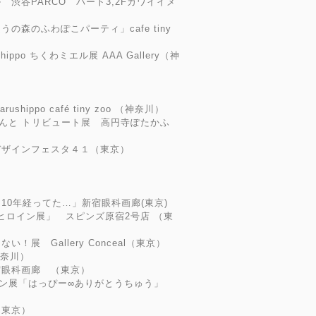
渋谷PARCO パート3,2Fカワイイメ
oo まほうの森のふわぽこパーティ」cafe tiny
ppo ちくわミエル展 AAA Gallery（神
ippo café tiny zoo （神奈川）
ゃんと トリビュート展 高円寺ぽたかふ
デザインフェスタ４１（東京）
10年経ってた…」新宿眼科画廊(東京)
ョーヒロイン展」 スピンズ原宿2号店 （東
展 Gallery Conceal（東京）
神奈川）
宿眼科画廊 （東京）
ョン展「はっぴー∞ありがとうちゅう」
（東京）