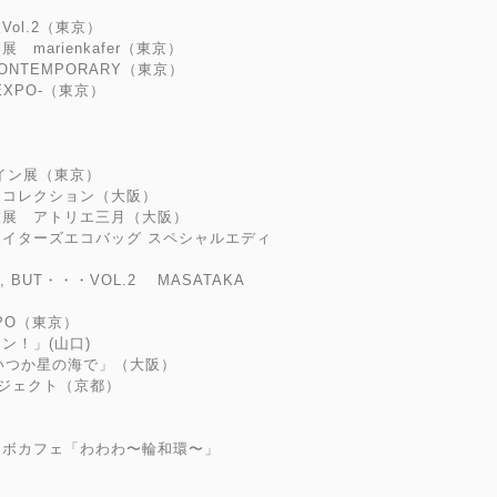
ol.2（東京）
marienkafer（東京）
ONTEMPORARY（東京）
XPO-（東京）
イン展（東京）
トコレクション（大阪）
末展 アトリエ三月（大阪）
イターズエコバッグ スペシャルエディ
, BUT・・・VOL.2 MASATAKA
PO（東京）
ン！」(山口)
「いつか星の海で」（大阪）
ジェクト（京都）
ラボカフェ「わわわ〜輪和環〜」
）