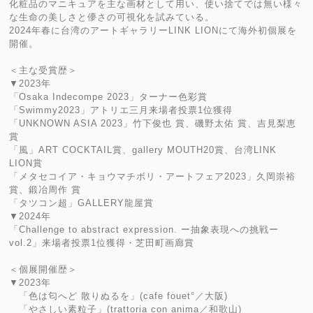
化粧品のマニキュアを主な画材として用い、使い捨てでは無い様々
な生命の美しさと儚さの可視化を試みている。
2024年春に台湾のアートギャラリーLINK LIONにて海外初個展を
開催。
＜主な受賞歴＞
▼2023年
「Osaka Indecompe 2023」ターナー色彩賞
「Swimmy2023」アトリエ三月来場者投票1位獲得
「UNKNOWN ASIA 2023」竹下俊也 賞、磯野太佑 賞、吉見梨恵
賞
「風」ART COCKTAIL賞、gallery MOUTH20賞、台湾LINK
LION賞
「メタセコイア・キョウマチボリ・アートフェア2023」久岡崇裕
賞、鍛冶周作 賞
「タツコン超」GALLERY龍屋賞
▼2024年
「Challenge to abstract expression. ー抽象表現への挑戦ー
vol.2」来場者投票1位獲得・芝田町画廊賞
＜個展開催歴＞
▼2023年
「色は匂へど 散りぬるを」(cafe fouet°／大阪)
「やさしい素粒子」(trattoria con anima／和歌山)