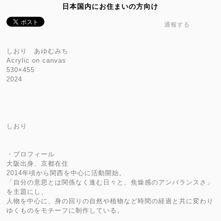
日本国内にお住まいの方向け
通報する
しおり あゆむみち
Acrylic on canvas
530×455
2024
しおり
・プロフィール
大阪出身、京都在住
2014年頃から関西を中心に活動開始。
「自分の意思とは関係なく進む日々と、焦燥感のアンバランスさ」
を主題にし、
人物を中心に、身の回りの自然や植物など時間の経過と共に変わり
ゆくものをモチーフに制作している。