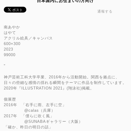
日本国内にお住まいの方向け
通報する
南あやか
はやて
アクリル絵具／キャンバス
600×300
2023
99000
"
神戸芸術工科大学卒業、2016年から活動開始。関西を拠点に、
日々の些細な感情の揺れる瞬間をテーマに作品を制作しています。
2020年『ILLUSTRATION 2021』(翔泳社)掲載。
個展歴
2016年 「右手に雨、左手に空」
@calas（兵庫）
2017年 「僕らに吹く風」
@SUNABAギャラリー（大阪）
「確か、昨日の明日の話」