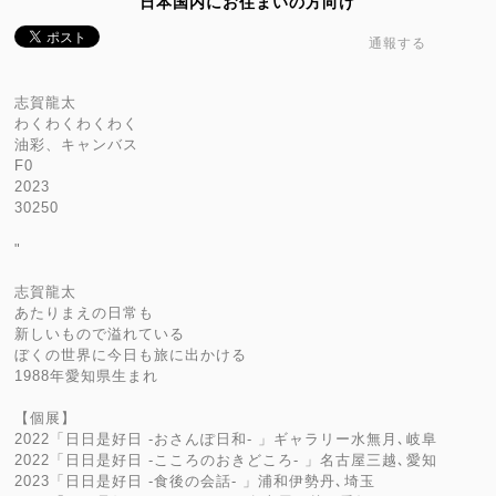
日本国内にお住まいの方向け
通報する
志賀龍太
わくわくわくわく
油彩、キャンバス
F0
2023
30250
"
志賀龍太
あたりまえの日常も
新しいもので溢れている
ぼくの世界に今日も旅に出かける
1988年愛知県生まれ
【個展】
2022「日日是好日 -おさんぽ日和- 」ギャラリー水無月､岐阜
2022「日日是好日 -こころのおきどころ- 」名古屋三越､愛知
2023「日日是好日 -食後の会話- 」浦和伊勢丹､埼玉