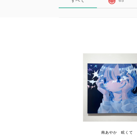
すべて
65
南あやか 眩くて