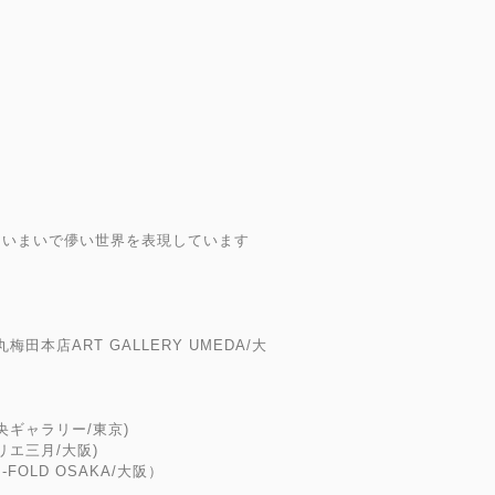
あいまいで儚い世界を表現しています
3（大丸梅田本店ART GALLERY UMEDA/大
央ギャラリー/東京)
(アトリエ三月/大阪)
RI-FOLD OSAKA/大阪）