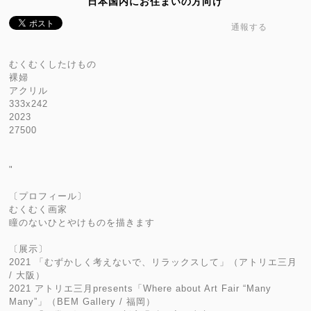
日本国内にお住まいの方向け
通報する
むくむくしたけもの
裸婦
アクリル
333x242
2023
27500
"
〔プロフィール〕
むくむく画家
瞳のないひとやけものを描きます
〔展示〕
2021 「むずかしく考えないで、リラックスして」（アトリエ三月
/ 大阪）
2021 アトリエ三月presents「Where about Art Fair “Many
Many”」（BEM Gallery / 福岡）