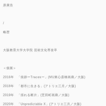
原康浩
/​
​略歴
大阪教育大学大学院 芸術文化専攻卒
＜個展＞
2016年 「痕跡ーTracesー」(MU東心斎橋画廊／大阪)
2018年 「都市に生きる」(アトリエ三月／大阪)
2019年 「揺れる断片」(芝田町画廊／大阪)
2020年 「Unpredictable X」(アトリエ三月／大阪)