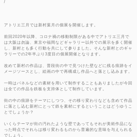
/
アトリエ三月では新村葉月の個展を開催します。
前回2020年以降、コロナ禍の移動制限がある中でアトリエ三月で
は大阪は勿論、東京や福岡などギャラリー以外での展示を多く開催
し、新村とも多く行動を共にして参りました。そんな新村とのギャ
ラリーでの2年半ぶり3度目の個展開催となります。
改めて新村の作品は、普段街の中で見つけた壁などに残る痕跡をイ
メージソースとし、絵画の中で再構成し作品へと落とし込みます。
一時はパネルなどの素材を用いて制作することもありましたが今回
は全ての作品を鉄板を支持体として制作しています。
街の中の痕跡をテーマにしつつ、その移り変わりなども含めて作品
に落とし込む新村にとって鉄を素材にするということはどうゆうこ
とでしょうか？
いくらテーマが街の汚れたような壁であってもそれが美術作品にな
った時点でそれらは移り変わるものから普遍的な意味を与えられる
でしょう。