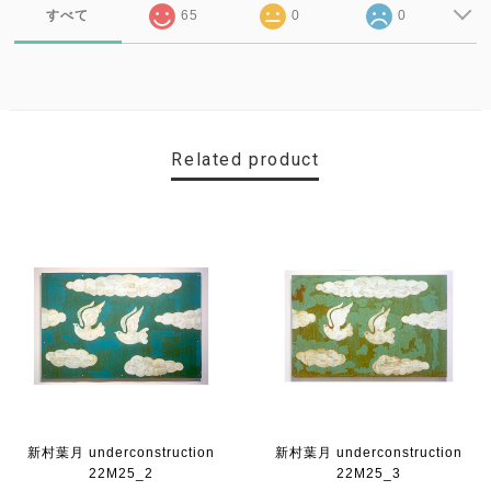
すべて
65
0
0
Related product
新村葉月 underconstruction
新村葉月 underconstruction
22M25_2
22M25_3