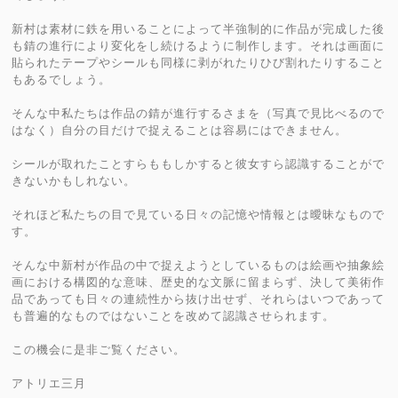
新村は素材に鉄を用いることによって半強制的に作品が完成した後
も錆の進行により変化をし続けるように制作します。それは画面に
貼られたテープやシールも同様に剥がれたりひび割れたりすること
もあるでしょう。
そんな中私たちは作品の錆が進行するさまを（写真で見比べるので
はなく）自分の目だけで捉えることは容易にはできません。
シールが取れたことすらももしかすると彼女すら認識することがで
きないかもしれない。
それほど私たちの目で見ている日々の記憶や情報とは曖昧なもので
す。
そんな中新村が作品の中で捉えようとしているものは絵画や抽象絵
画における構図的な意味、歴史的な文脈に留まらず、決して美術作
品であっても日々の連続性から抜け出せず、それらはいつであって
も普遍的なものではないことを改めて認識させられます。
この機会に是非ご覧ください。
アトリエ三月