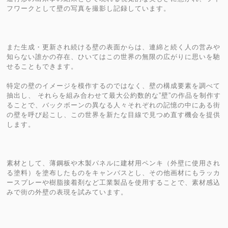
フワークとして壁の写真を撮影し記録しています。
また生成・更新され続ける壁の表面からは、連綿と続く人の営みや
知らない誰かの存在、ひいてはこの世界の無限の広がりに思いを馳
せることもできます。
特定の壁のイメージを模作するのではなく、壁の構成要素を調べて
抽出し、 それらを組み合わせて最大公約数的な”壁”の作品を制作す
ることで、バックボーンの異なる人々それぞれの記憶の中にある街
の壁を呼び起こし、この世界を新たな目線で見つめ直す機会を提供
します。
素材として、薄鋼板や木製パネルに建材用ペンキ（外壁に使用され
る塗料）を塗布したものをキャンバスとし、その他画材にもラッカ
ースプレーや樹脂接着剤など工業製品を使用することで、素材感込
みで街の外壁の表現を試みています。