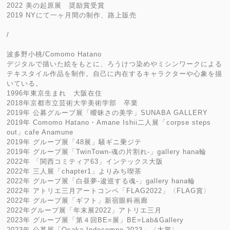
2022 美の起原展 奨励賞受賞
2019 NYにて一ヶ月間の制作、路上販売
/
波多野小桃/Comomo Hatano
デジタルで描いた絵をもとに、ろうけつ染めやミシンワークによる
テキスタイル作品を制作。自己に内在するキャラクターや心象を描
いている。
1996年東京生まれ 大阪在住
2018年京都市立芸術大学美術学部 卒業
2019年 公募グループ展「曖昧さの美学」SUNABA GALLERY
2019年 Comomo Hatano・Amane Ishii二人展「corpse steps
out」cafe Anamune
2019年 グループ展「48展」騒ギニ乗ジテ
2019年 グループ展「TwinTown-魂の片割れ-」gallery hana輪
2022年 「関西コミティア63」インテックス大阪
2022年 三人展「chapter1」よりみち喫茶
2022年 グループ展「白昼夢-逡巡する魂-」gallery hana輪
2022年 アトリエ三月アートコンペ「FLAG2022」〈FLAG賞〉
2022年 グループ展「ギフト」新宿眼科画廊
2022年グループ展「年末展2022」アトリエ三月
2023年 グループ展「第４回BE=展」BE=Lab&Gallery
2023年 公募展「Osaka Indecompe 2023」〈大賞〉