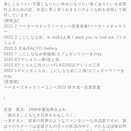
美しくなりたい可愛くなりたい幸せになりたい強くありたいを全部
叶えるための絵、生活に寄り添うおまもりのような絵を目指して制
作しています。
(展覧会)
2022.2 ペーターズギャラリーコンペ受賞者展/ペーターズギャラリ
ー
2022.3 こにしななめ、m.milk2人展 I want you to find me. /イロ
リムラ
2022.5 月会/FACTO Gallery
2022.7 こにしななめ初個展/カフェギャラリーきのね
2022.8アヤシオカシ展/花と寅
2022.9アトリエ三月コンペFLAG2022/アトリエ三月
2023.1ヤマシタミユカ、こにしななめ二人展/カフェギャラリーき
のね
(受賞歴)
ペーターズギャラリーコンペ2021 鈴木成一次賞受賞
/
志賀 龍太 1988年愛知県生まれ
「面白きこともなき日常をおもしろく」
一見すると、絵本の世界のようなファンタジーな作品群ですが、実
はそのモチーフは志賀さんの日々の生活の中で、それもほぼ毎日同