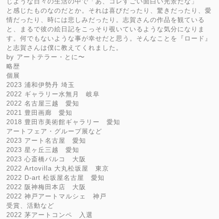
じような日々の生活の中で「あ、コレすごい面白い光景だな」
と感じたものなのだとか。それは喜びだったり、驚きだったり、愛
情だったり、時には悲しみだったり。志賀さんの作品を観ている
と、まるで彼の絵日記をこっそり覗いているような気分になりま
す。何でもないような事が幸せだと思う。そんなことを『ロード』
と志賀さんは僕に教えてくれました。
by アートテラー・とに〜
略歴
個展
2023 浦和伊勢丹 埼玉
2022 ギャラリー水無月 岐阜
2022 名古屋三越 愛知
2021 豊田画廊 愛知
2018 豊田市美術館ギャラリー 愛知
アートフェア・グループ展など
2023 アート名古屋 愛知
2023 星ヶ丘三越 愛知
2023 心斎橋パルコ 大阪
2022 Artovilla 大丸松坂屋 東京
2022 D-art 松坂屋名古屋 愛知
2022 阪神梅田本店 大阪
2022 神戸アートマルシェ 神戸
受賞、活動など
2022 茅アートコンペ 入選