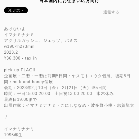
日本国内にお住まいの方向け
通報する
あげないよ
イマナミナナミ
アクリルガッシュ、ジェッソ、パミス
w190×h273mm
2023.2
¥36,300 - tax in
pick up FLAG!!
企画展：二階・一階は前期5日間：ヤスモトユウタ個展、後期5日
間：milk and honey個展
会期：2023年2月10日（金）-2月21日（火）※5日間
時間：平日15:00-20:00 土日祝13:00-20:00 水木休み
最終日19:00まで
出展作家：イマナミナナミ・こにしななめ・波多野小桃・志賀龍太
/
イマナミナナミ
1995年生