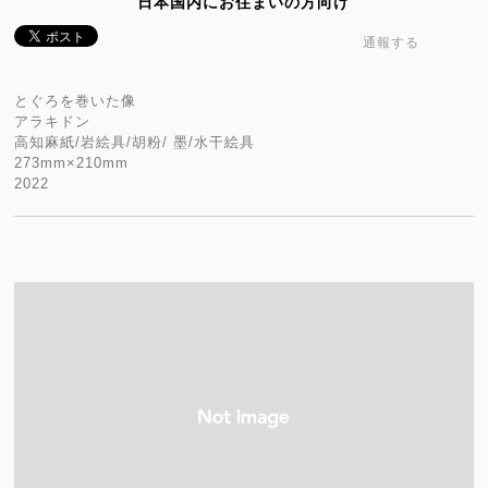
日本国内にお住まいの方向け
通報する
とぐろを巻いた像
アラキドン
高知麻紙/岩絵具/胡粉/ 墨/水干絵具
273mm×210mm
2022