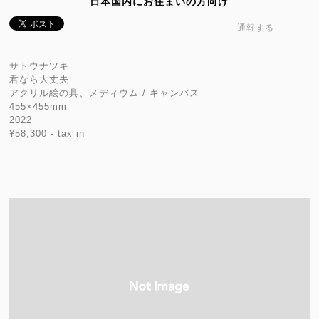
日本国内にお住まいの方向け
通報する
サトウナツキ
君なら大丈夫
アクリル絵の具、メディウム / キャンバス
455×455mm
2022
¥58,300 - tax in