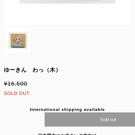
ゆーきん わっ（木）
¥16,500
SOLD OUT
International shipping available
Sold out